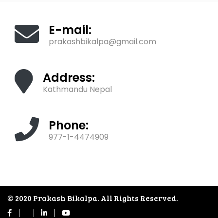
E-mail:
prakashbikalpa@gmail.com
Address:
Kathmandu Nepal
Phone:
977-1-4474909
© 2020 Prakash Bikalpa. All Rights Reserved.