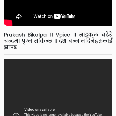
Prakash Bikalpa ।। Voice ।। साइकल चढेरै
चन्द्रमा पुग्न सकिन्छ ।। देश बन्न नदिनेहरुलाई
झापड