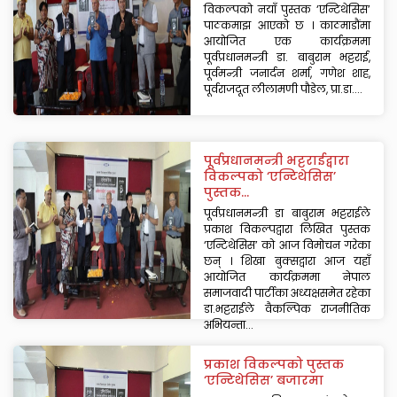
विकल्पको नयाँ पुस्तक ‘एन्टिथेसिस’
पाठकमाझ आएको छ । काठमाडौंमा
आयोजित एक कार्यक्रममा
पूर्वप्रधानमन्त्री डा. बाबुराम भट्टराई,
पूर्वमन्त्री जनार्दन शर्मा, गणेश शाह,
पूर्वराजदूत लीलामणी पौडेल, प्रा.डा....
पूर्वप्रधानमन्त्री भट्टराईद्वारा
विकल्पको ‘एन्टिथेसिस’
पुस्तक...
पूर्वप्रधानमन्त्री डा बाबुराम भट्टराईले
प्रकाश विकल्पद्वारा लिखित पुस्तक
‘एन्टिथेसिस’ को आज विमोचन गरेका
छन् । शिखा बुक्सद्वारा आज यहाँ
आयोजित कार्यक्रममा नेपाल
समाजवादी पार्टीका अध्यक्षसमेत रहेका
डा.भट्टराईले वैकल्पिक राजनीतिक
अभियन्ता...
प्रकाश विकल्पको पुस्तक
‘एन्टिथेसिस’ बजारमा